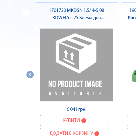
1701730 MKDSN 1,5/ 4-5,08
198
BDWH:52-25 Клема для
Кле
друкованого монтажу , Pheonix
Contact
6 041 грн.
КУПИТИ
ДОДАТИ В КОРЗИНУ