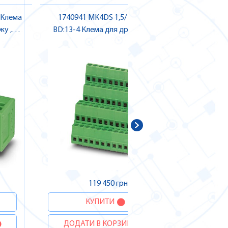
Y Клема
1740941 MK4DS 1,5/ 8-5,08 GY
1991231 
у ,
BD:13-4 Клема для друкованого
для д
монтажу , Pheonix Contact
ДОДА
119 450 грн.
КУПИТИ
ДОДАТИ В КОРЗИНУ