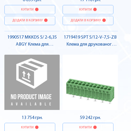
8 639 грн.
17 110 грн.
КУПИТИ
КУПИТИ
ДОДАТИ В КОРЗИНУ
ДОДАТИ В КОРЗИНУ
1990517 MKKDS 5/ 2-6,35
1719419 SPT 5/12-V-7,5-ZB
ABGY Клема для
Клема для друкованого
друкованого монтажу ,
монтажу , Pheonix Contact
Pheonix Contact
13 754 грн.
59 242 грн.
КУПИТИ
КУПИТИ