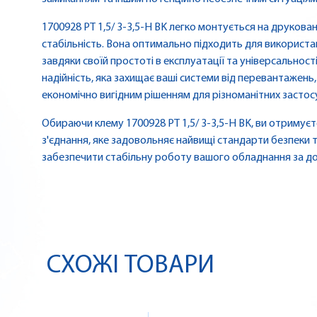
1700928 PT 1,5/ 3-3,5-H BK легко монтується на друкова
стабільність. Вона оптимально підходить для використ
завдяки своїй простоті в експлуатації та універсальності
надійність, яка захищає ваші системи від перевантажень
економічно вигідним рішенням для різноманітних застос
Обираючи клему 1700928 PT 1,5/ 3-3,5-H BK, ви отримуєте
з'єднання, яке задовольняє найвищі стандарти безпеки 
забезпечити стабільну роботу вашого обладнання за доп
СХОЖІ ТОВАРИ