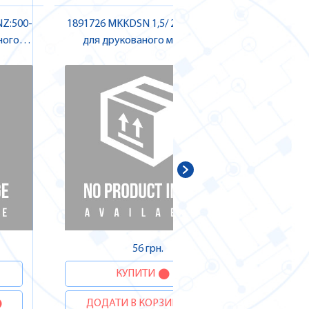
NZ:500-
1891726 MKKDSN 1,5/ 2 H1L Клема
1824718
ного
для друкованого монтажу ,
R72 К
tact
Pheonix Contact
ДОДА
56 грн.
КУПИТИ
ДОДАТИ В КОРЗИНУ