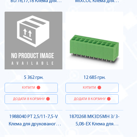
BD:16,17,18 Клема для
MIXCOL Клема для
друкованого монтажу ,
друкованого монтажу ,
Pheonix Contact
Pheonix Contact
5 362 грн.
12 685 грн.
КУПИТИ
КУПИТИ
ДОДАТИ В КОРЗИНУ
ДОДАТИ В КОРЗИНУ
1988040 PT 2,5/11-7,5-V
1870268 MK3DSMH 3/ 3-
Клема для друкованого
5,08-EX Клема для
монтажу , Pheonix Contact
друкованого монтажу ,