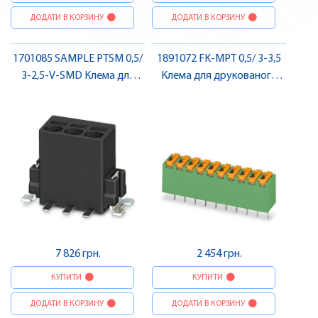
ДОДАТИ В КОРЗИНУ
ДОДАТИ В КОРЗИНУ
1701085 SAMPLE PTSM 0,5/
1891072 FK-MPT 0,5/ 3-3,5
3-2,5-V-SMD Клема для
Клема для друкованого
друкованого монтажу ,
монтажу , Pheonix Contact
Pheonix Contact
7 826 грн.
2 454 грн.
КУПИТИ
КУПИТИ
ДОДАТИ В КОРЗИНУ
ДОДАТИ В КОРЗИНУ