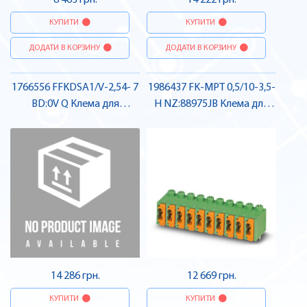
8 463 грн.
14 222 грн.
КУПИТИ
КУПИТИ
ДОДАТИ В КОРЗИНУ
ДОДАТИ В КОРЗИНУ
1766556 FFKDSA1/V-2,54- 7
1986437 FK-MPT 0,5/10-3,5-
BD:0V Q Клема для
H NZ:88975JB Клема для
друкованого монтажу ,
друкованого монтажу ,
Pheonix Contact
Pheonix Contact
14 286 грн.
12 669 грн.
КУПИТИ
КУПИТИ