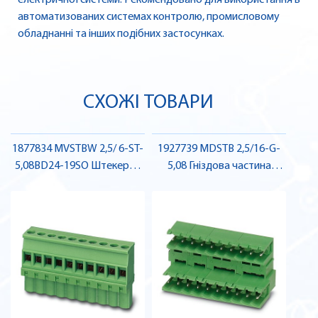
електричної системи. Рекомендовано для використання в
автоматизованих системах контролю, промисловому
обладнанні та інших подібних застосунках.
СХОЖІ ТОВАРИ
1877834 MVSTBW 2,5/ 6-ST-
1927739 MDSTB 2,5/16-G-
5,08BD24-19SO Штекерна
5,08 Гніздова частина
частина роз'єму , Pheonix
роз'єму , Pheonix Contact
Contact