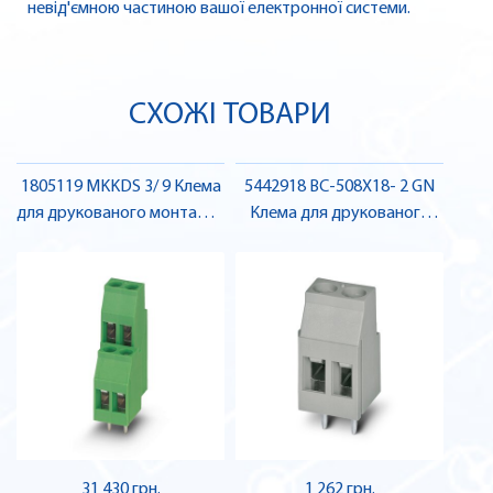
невід'ємною частиною вашої електронної системи.
СХОЖІ ТОВАРИ
1805119 MKKDS 3/ 9 Клема
5442918 BC-508X18- 2 GN
для друкованого монтажу ,
Клема для друкованого
Pheonix Contact
монтажу , Pheonix Contact
31 430 грн.
1 262 грн.