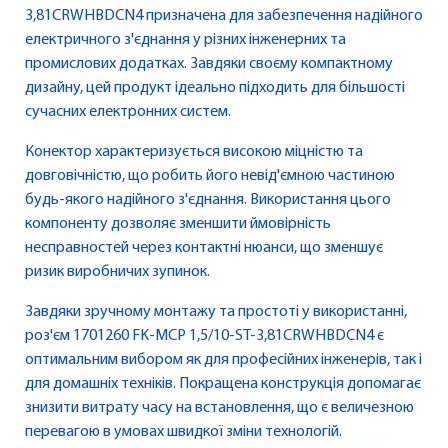
3,81CRWHBDCN4 призначена для забезпечення надійного
електричного з'єднання у різних інженерних та
промислових додатках. Завдяки своєму компактному
дизайну, цей продукт ідеально підходить для більшості
сучасних електронних систем.
Конектор характеризується високою міцністю та
довговічністю, що робить його невід'ємною частиною
будь-якого надійного з'єднання. Використання цього
компоненту дозволяє зменшити ймовірність
несправностей через контактні нюанси, що зменшує
ризик виробничих зупинок.
Завдяки зручному монтажу та простоті у використанні,
роз'єм 1701260 FK-MCP 1,5/10-ST-3,81CRWHBDCN4 є
оптимальним вибором як для професійних інженерів, так і
для домашніх техніків. Покращена конструкція допомагає
знизити витрату часу на встановлення, що є величезною
перевагою в умовах швидкої зміни технологій.