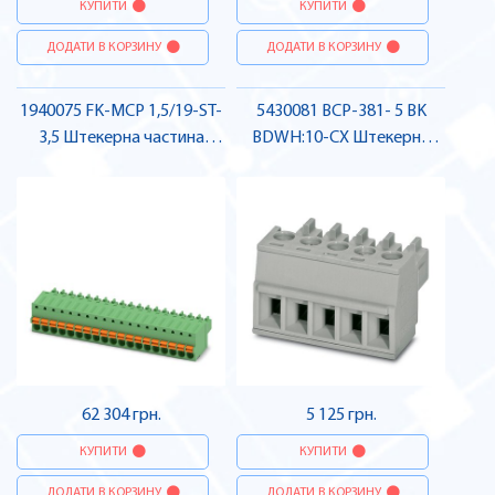
КУПИТИ
КУПИТИ
ДОДАТИ В КОРЗИНУ
ДОДАТИ В КОРЗИНУ
1940075 FK-MCP 1,5/19-ST-
5430081 BCP-381- 5 BK
3,5 Штекерна частина
BDWH:10-CX Штекерна
роз'єму , Pheonix Contact
частина роз'єму , Pheonix
Contact
62 304 грн.
5 125 грн.
КУПИТИ
КУПИТИ
ДОДАТИ В КОРЗИНУ
ДОДАТИ В КОРЗИНУ