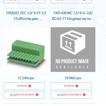
1958261 ZEC 1,0/ 4-ST-3,5
1901438 MC 1,5/ 9-G-3,81
C0,4Роз'єм для
BD:63-71 Гніздова частина
безпосереднього монтажу
роз'єму , Pheonix Contact
на друковану плату ,
Pheonix Contact
12 244 грн.
10 966 грн.
КУПИТИ
КУПИТИ
ДОДАТИ В КОРЗИНУ
ДОДАТИ В КОРЗИНУ