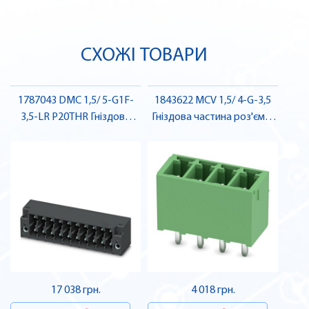
СХОЖІ ТОВАРИ
1787043 DMC 1,5/ 5-G1F-
1843622 MCV 1,5/ 4-G-3,5
3,5-LR P20THR Гніздова
Гніздова частина роз'єму ,
частина роз'єму , Pheonix
Pheonix Contact
Contact
17 038 грн.
4 018 грн.