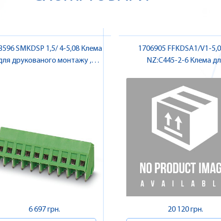
3596 SMKDSP 1,5/ 4-5,08 Клема
1706905 FFKDSA1/V1-5,0
для друкованого монтажу ,
NZ:C445-2-6 Клема дл
Pheonix Contact
друкованого монтажу , Pheonix
Contact
6 697 грн.
20 120 грн.