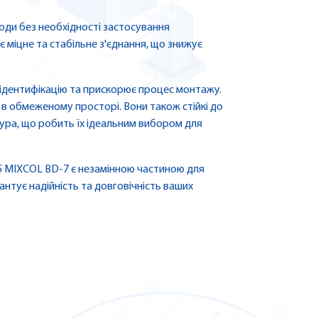
оди без необхідності застосування
є міцне та стабільне з'єднання, що знижує
ідентифікацію та прискорює процес монтажу.
в обмеженому просторі. Вони також стійкі до
атура, що робить їх ідеальним вибором для
5 MIXCOL BD-7 є незамінною частиною для
антує надійність та довговічність ваших