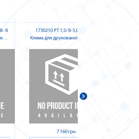
8- 8
1730210 PT 1,5/ 8-5,0-H KMGY
1870572 
я
Клема для друкованого монтажу ,
для д
Pheonix Contact
ДОДА
7 160 грн.