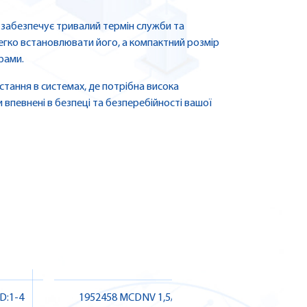
о забезпечує тривалий термін служби та
легко встановлювати його, а компактний розмір
рами.
стання в системах, де потрібна висока
и впевнені в безпеці та безперебійності вашої
BD:1-4
1952458 MCDNV 1,5/ 2-G1-3,5
193505