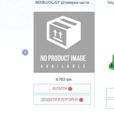
MIXBU/OG/GY Штекерна частина
Гнізд
роз'єму , Pheonix Contact
6 783 грн.
КУПИТИ
ДОДАТИ В КОРЗИНУ