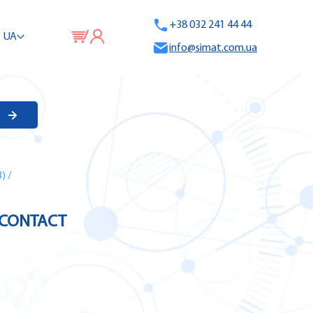
+38 032 241 44 44
UA
info@simat.com.ua
)
/
X CONTACT