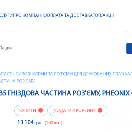
СЛУГИ
ПРО КОМПАНІЮ
ОПЛАТА ТА ДОСТАВКА
ТОП/АКЦІЇ
NTACT
/
СИЛОВІ КЛЕМИ ТА РОЗ'ЄМИ ДЛЯ ДРУКОВАНИХ ПЛАТ(AAB
 ЧАСТИНА РОЗ'ЄМУ
7035 ГНІЗДОВА ЧАСТИНА РОЗ'ЄМУ, PHEONI
КУПИТИ
ДОДАТИ В КОРЗИНУ
13 104
грн.
(100 шт. )