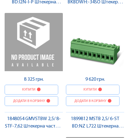
BD:I2N-I-P Штекерна
BKBDWH:-34SO Штекерна
частина роз'єму , Pheonix
частина роз'єму , Pheonix
Contact
Contact
8 325 грн.
9 620 грн.
КУПИТИ
КУПИТИ
ДОДАТИ В КОРЗИНУ
ДОДАТИ В КОРЗИНУ
1848054 GMVSTBW 2,5/ 8-
1899812 MSTB 2,5/ 6-ST
STF-7,62 Штекерна частина
BD:NZ L722 Штекерна
роз'єму , Pheonix Contact
частина роз'єму , Pheonix