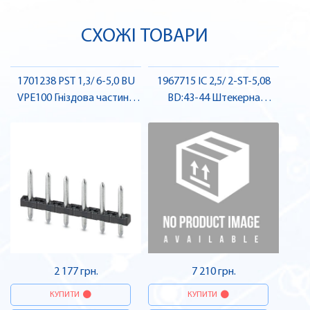
СХОЖІ ТОВАРИ
1701238 PST 1,3/ 6-5,0 BU
1967715 IC 2,5/ 2-ST-5,08
VPE100 Гніздова частина
BD:43-44 Штекерна
роз'єму , Pheonix Contact
частина роз'єму , Pheonix
Contact
2 177 грн.
7 210 грн.
КУПИТИ
КУПИТИ