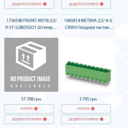
ДОДАТИ В КОРЗИНУ
ДОДАТИ В КОРЗИНУ
1736548 FRONT-MSTB 2,5/
1965814 MSTBVA 2,5/ 4-G
9-ST-5,08OGSO1 Штекерна
CRWH Гніздова частина
частина роз'єму , Pheonix
роз'єму , Pheonix Contact
Contact
57 708 грн.
3 795 грн.
КУПИТИ
КУПИТИ
ДОДАТИ В КОРЗИНУ
ДОДАТИ В КОРЗИНУ