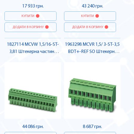
17 933 грн.
43 240 грн.
КУПИТИ
КУПИТИ
ДОДАТИ В КОРЗИНУ
ДОДАТИ В КОРЗИНУ
1827114 MCVW 1,5/16-ST-
1963298 MCVR 1,5/ 3-ST-3,5
3,81 Штекерна частина
BDT+-REF SO Штекерна
роз'єму , Pheonix Contact
частина роз'єму , Pheonix
Contact
44 086 грн.
8 687 грн.