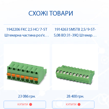
СХОЖІ ТОВАРИ
1942206 FKC 2,5 HC/ 7-ST
1914263 SMSTB 2,5/ 9-ST-
Штекерна частина роз'єму
5,08 BD:31-39Q Штекерна
, Pheonix Contact
частина роз'єму , Pheonix
Contact
23 086 грн.
28 400 грн.
КУПИТИ
КУПИТИ