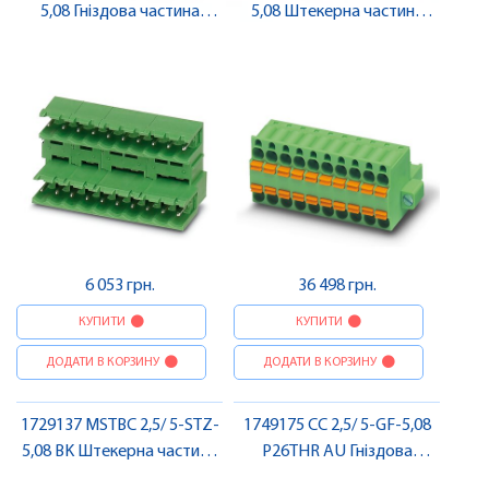
5,08 Гніздова частина
5,08 Штекерна частина
роз'єму , Pheonix Contact
роз'єму , Pheonix Contact
6 053 грн.
36 498 грн.
КУПИТИ
КУПИТИ
ДОДАТИ В КОРЗИНУ
ДОДАТИ В КОРЗИНУ
1729137 MSTBC 2,5/ 5-STZ-
1749175 CC 2,5/ 5-GF-5,08
5,08 BK Штекерна частина
P26THR AU Гніздова
роз'єму , Pheonix Contact
частина роз'єму , Pheonix