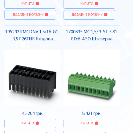
КУПИТИ
КУПИТИ
ДОДАТИ В КОРЗИНУ
ДОДАТИ В КОРЗИНУ
1952924 MCDNV 1,5/16-G1-
1700835 MC 1,5/ 3-ST-3,81
3,5 P26THR Гніздова
BD:6-4 SO Штекерна
частина роз'єму , Pheonix
частина роз'єму , Pheonix
Contact
Contact
45 204 грн.
8 421 грн.
КУПИТИ
КУПИТИ