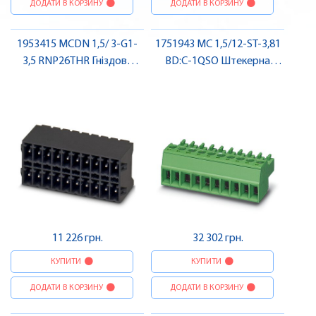
ДОДАТИ В КОРЗИНУ
ДОДАТИ В КОРЗИНУ
1953415 MCDN 1,5/ 3-G1-
1751943 MC 1,5/12-ST-3,81
3,5 RNP26THR Гніздова
BD:C-1QSO Штекерна
частина роз'єму , Pheonix
частина роз'єму , Pheonix
Contact
Contact
11 226 грн.
32 302 грн.
КУПИТИ
КУПИТИ
ДОДАТИ В КОРЗИНУ
ДОДАТИ В КОРЗИНУ