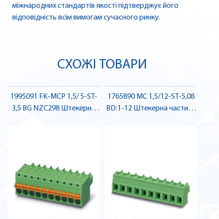
міжнародних стандартів якості підтверджує його
відповідність всім вимогам сучасного ринку.
СХОЖІ ТОВАРИ
1995091 FK-MCP 1,5/ 5-ST-
1765890 MC 1,5/12-ST-5,08
3,5 BG NZC298 Штекерна
BD:1-12 Штекерна частина
частина роз'єму , Pheonix
роз'єму , Pheonix Contact
Contact