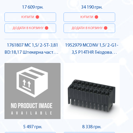
17 609 грн.
34 190 грн.
КУПИТИ
КУПИТИ
ДОДАТИ В КОРЗИНУ
ДОДАТИ В КОРЗИНУ
1761807 MC 1,5/ 2-ST-3,81
1952979 MCDNV 1,5/ 2-G1-
BD:18,17 Штекерна частина
3,5 P14THR Гніздова
роз'єму , Pheonix Contact
частина роз'єму , Pheonix
Contact
5 497 грн.
8 338 грн.