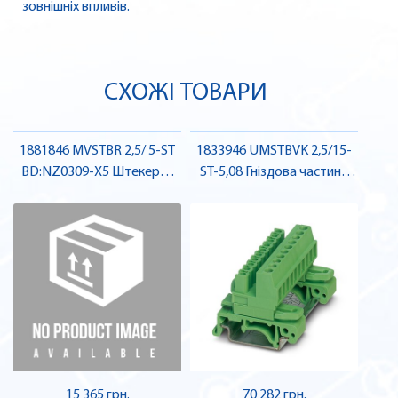
зовнішніх впливів.
СХОЖІ ТОВАРИ
1881846 MVSTBR 2,5/ 5-ST
1833946 UMSTBVK 2,5/15-
BD:NZ0309-X5 Штекерна
ST-5,08 Гніздова частина
частина роз'єму , Pheonix
роз'єму , Pheonix Contact
Contact
15 365 грн.
70 282 грн.