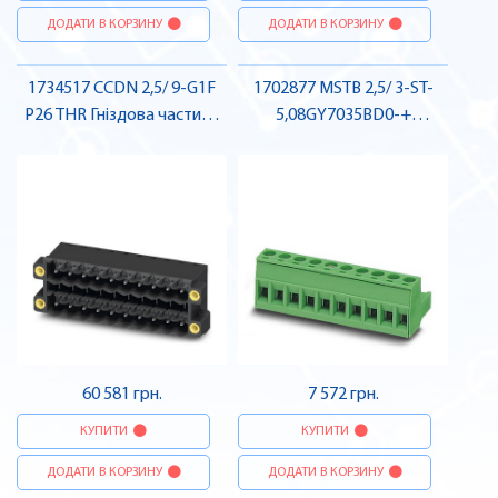
ДОДАТИ В КОРЗИНУ
ДОДАТИ В КОРЗИНУ
1734517 CCDN 2,5/ 9-G1F
1702877 MSTB 2,5/ 3-ST-
P26 THR Гніздова частина
5,08GY7035BD0-+
роз'єму , Pheonix Contact
Штекерна частина роз'єму
, Pheonix Contact
60 581 грн.
7 572 грн.
КУПИТИ
КУПИТИ
ДОДАТИ В КОРЗИНУ
ДОДАТИ В КОРЗИНУ