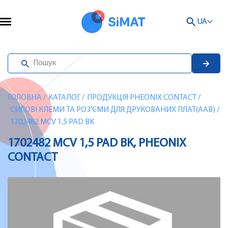
UA
ГОЛОВНА
/
КАТАЛОГ
/
ПРОДУКЦІЯ PHEONIX CONTACT
/
СИЛОВІ КЛЕМИ ТА РОЗ'ЄМИ ДЛЯ ДРУКОВАНИХ ПЛАТ(AAB)
/
1702482 MCV 1,5 PAD BK
1702482 MCV 1,5 PAD BK, PHEONIX
CONTACT