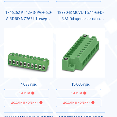
1746262 PT 1,5/ 3-PVH-5,0-
1833043 MCVU 1,5/ 4-GFD-
A RDBD:NZ263 Штекерна
3,81 Гніздова частина
частина роз'єму , Pheonix
роз'єму , Pheonix Contact
Contact
4 033 грн.
18 008 грн.
КУПИТИ
КУПИТИ
ДОДАТИ В КОРЗИНУ
ДОДАТИ В КОРЗИНУ