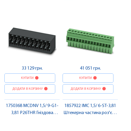
частина роз'єму , Pheonix
роз'єму , Pheonix Contact
Contact
33 129 грн.
41 051 грн.
КУПИТИ
КУПИТИ
ДОДАТИ В КОРЗИНУ
ДОДАТИ В КОРЗИНУ
1750368 MCDNV 1,5/ 9-G1-
1857922 IMC 1,5/ 6-ST-3,81
3,81 P26THR Гніздова
Штекерна частина роз'єму
частина роз'єму , Pheonix
, Pheonix Contact
Contact