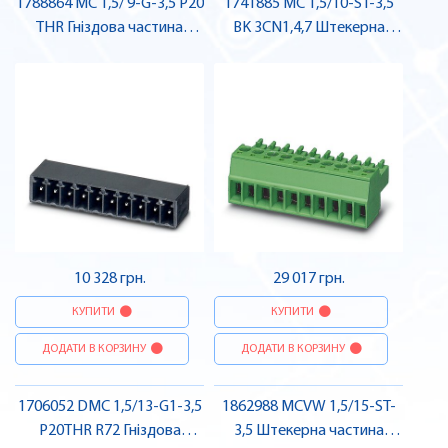
1788864 MC 1,5/ 9-G-3,5 P20
1741885 MC 1,5/10-ST-3,5
THR Гніздова частина
BK 3CN1,4,7 Штекерна
роз'єму , Pheonix Contact
частина роз'єму , Pheonix
Contact
10 328 грн.
29 017 грн.
КУПИТИ
КУПИТИ
ДОДАТИ В КОРЗИНУ
ДОДАТИ В КОРЗИНУ
1706052 DMC 1,5/13-G1-3,5
1862988 MCVW 1,5/15-ST-
P20THR R72 Гніздова
3,5 Штекерна частина