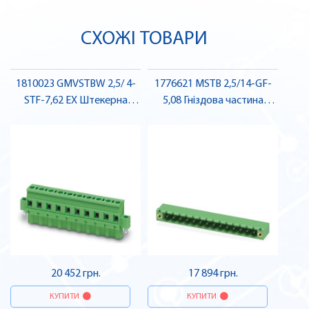
СХОЖІ ТОВАРИ
1810023 GMVSTBW 2,5/ 4-
1776621 MSTB 2,5/14-GF-
STF-7,62 EX Штекерна
5,08 Гніздова частина
частина роз'єму , Pheonix
роз'єму , Pheonix Contact
Contact
20 452 грн.
17 894 грн.
КУПИТИ
КУПИТИ