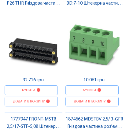
P26 THR Гніздова частина
BD:7-10 Штекерна частина
роз'єму , Pheonix Contact
роз'єму , Pheonix Contact
32 716 грн.
10 061 грн.
КУПИТИ
КУПИТИ
ДОДАТИ В КОРЗИНУ
ДОДАТИ В КОРЗИНУ
1777947 FRONT-MSTB
1874662 MDSTBV 2,5/ 3-GFR
2,5/17-STF-5,08 Штекерна
Гніздова частина роз'єму ,
частина роз'єму , Pheonix
Pheonix Contact