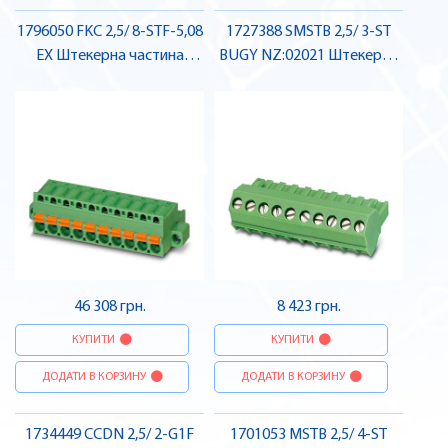
1796050 FKC 2,5/ 8-STF-5,08
1727388 SMSTB 2,5/ 3-ST
EX Штекерна частина
BUGY NZ:02021 Штекерна
роз'єму , Pheonix Contact
частина роз'єму , Pheonix
Contact
46 308 грн.
8 423 грн.
КУПИТИ
КУПИТИ
ДОДАТИ В КОРЗИНУ
ДОДАТИ В КОРЗИНУ
1734449 CCDN 2,5/ 2-G1F
1701053 MSTB 2,5/ 4-ST