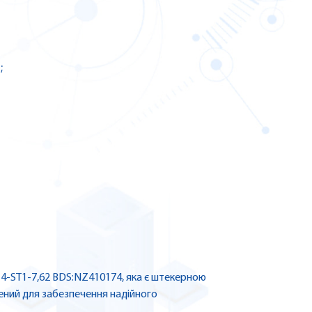
;
 4-ST1-7,62 BDS:NZ410174, яка є штекерною
ений для забезпечення надійного