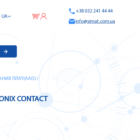
+38 032 241 44 44
UA
info@simat.com.ua
АНИХ ПЛАТ(AAD)
/
EONIX CONTACT