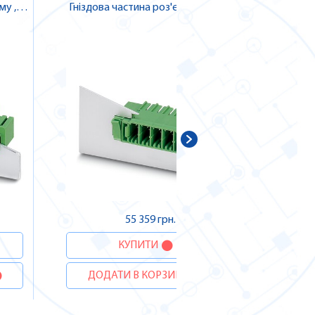
у ,
Гніздова частина роз'єму , Pheonix
Штеке
Contact
ДОДА
55 359 грн.
КУПИТИ
ДОДАТИ В КОРЗИНУ