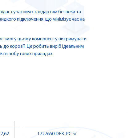
відає сучасним стандартам безпеки та
видкого підключення, що мінімізує час на
дає змогу цьому компоненту витримувати
ь до корозії. Це робить виріб ідеальним
к і в побутових приладах.
7,62
1727650 DFK-PC 5/ 9-G-7,62
1966855 