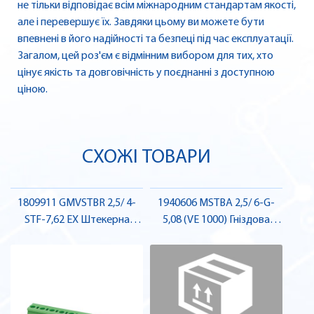
не тільки відповідає всім міжнародним стандартам якості,
але і перевершує їх. Завдяки цьому ви можете бути
впевнені в його надійності та безпеці під час експлуатації.
Загалом, цей роз'єм є відмінним вибором для тих, хто
цінує якість та довговічність у поєднанні з доступною
ціною.
СХОЖІ ТОВАРИ
1809911 GMVSTBR 2,5/ 4-
1940606 MSTBA 2,5/ 6-G-
STF-7,62 EX Штекерна
5,08 (VE 1000) Гніздова
частина роз'єму , Pheonix
частина роз'єму , Pheonix
Contact
Contact