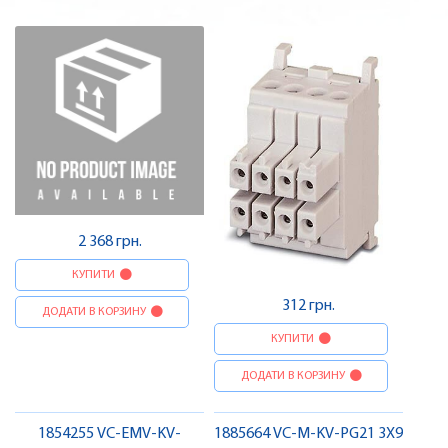
системи, комплект , Pheonix
Pheonix Contact
Contact
2 368 грн.
КУПИТИ
312 грн.
ДОДАТИ В КОРЗИНУ
КУПИТИ
ДОДАТИ В КОРЗИНУ
1854255 VC-EMV-KV-
1885664 VC-M-KV-PG21 3X9