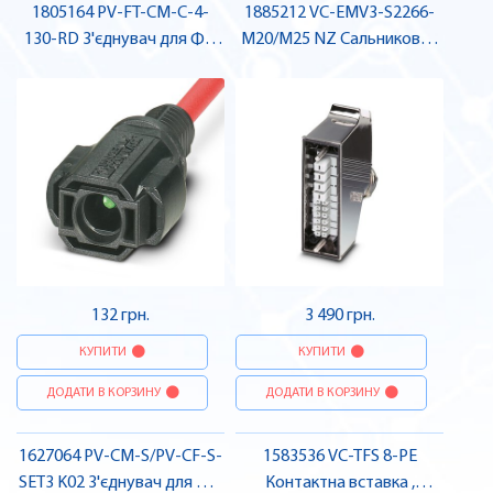
1805164 PV-FT-CM-C-4-
1885212 VC-EMV3-S2266-
130-RD З'єднувач для ФГ-
M20/M25 NZ Сальниковий
системи , Pheonix Contact
корпус , Pheonix Contact
132 грн.
3 490 грн.
КУПИТИ
КУПИТИ
ДОДАТИ В КОРЗИНУ
ДОДАТИ В КОРЗИНУ
1627064 PV-CM-S/PV-CF-S-
1583536 VC-TFS 8-PE
SET3 K02 З'єднувач для ФГ-
Контактна вставка ,