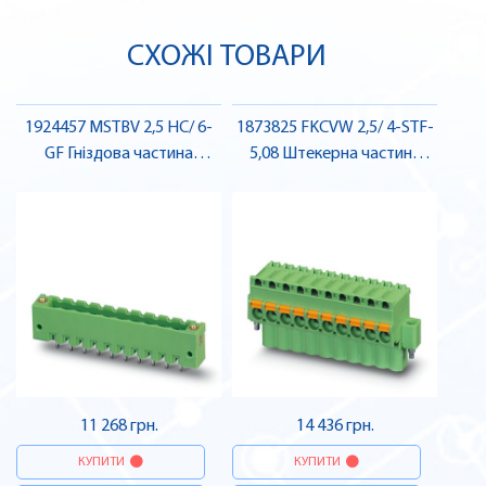
СХОЖІ ТОВАРИ
1924457 MSTBV 2,5 HC/ 6-
1873825 FKCVW 2,5/ 4-STF-
GF Гніздова частина
5,08 Штекерна частина
роз'єму , Pheonix Contact
роз'єму , Pheonix Contact
11 268 грн.
14 436 грн.
КУПИТИ
КУПИТИ