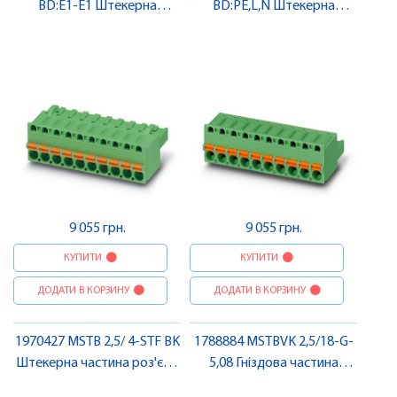
BD:E1-E1 Штекерна
BD:PE,L,N Штекерна
частина роз'єму , Pheonix
частина роз'єму , Pheonix
Contact
Contact
9 055 грн.
9 055 грн.
КУПИТИ
КУПИТИ
ДОДАТИ В КОРЗИНУ
ДОДАТИ В КОРЗИНУ
1970427 MSTB 2,5/ 4-STF BK
1788884 MSTBVK 2,5/18-G-
Штекерна частина роз'єму
5,08 Гніздова частина
, Pheonix Contact
роз'єму , Pheonix Contact