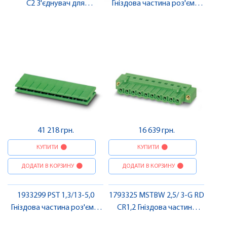
C2 З'єднувач для
Гніздова частина роз'єму ,
друкованої плати , Pheonix
Pheonix Contact
Contact
41 218 грн.
16 639 грн.
КУПИТИ
КУПИТИ
ДОДАТИ В КОРЗИНУ
ДОДАТИ В КОРЗИНУ
1933299 PST 1,3/13-5,0
1793325 MSTBW 2,5/ 3-G RD
Гніздова частина роз'єму ,
CR1,2 Гніздова частина
Pheonix Contact
роз'єму , Pheonix Contact