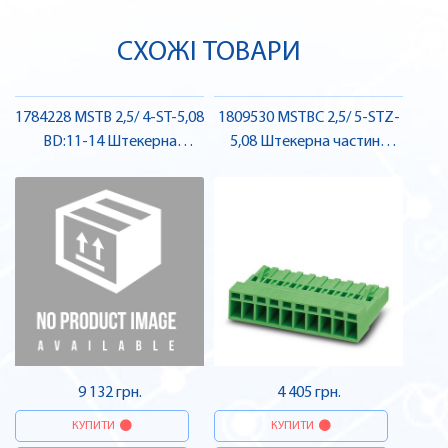
СХОЖІ ТОВАРИ
1784228 MSTB 2,5/ 4-ST-5,08
1809530 MSTBC 2,5/ 5-STZ-
BD:11-14 Штекерна
5,08 Штекерна частина
частина роз'єму , Pheonix
роз'єму , Pheonix Contact
Contact
9 132 грн.
4 405 грн.
КУПИТИ
КУПИТИ