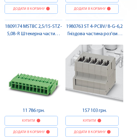
ДОДАТИ В КОРЗИНУ
ДОДАТИ В КОРЗИНУ
1809174 MSTBC 2,5/15-STZ-
1980763 ST 4-PCBV/ 8-G-6,2
5,08-R Штекерна частина
Гніздова частина роз'єму ,
роз'єму , Pheonix Contact
Pheonix Contact
11 786 грн.
157 103 грн.
КУПИТИ
КУПИТИ
ДОДАТИ В КОРЗИНУ
ДОДАТИ В КОРЗИНУ