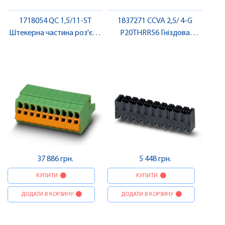
1718054 QC 1,5/11-ST
1837271 CCVA 2,5/ 4-G
Штекерна частина роз'єму
P20THRR56 Гніздова
, Pheonix Contact
частина роз'єму , Pheonix
Contact
37 886 грн.
5 448 грн.
КУПИТИ
КУПИТИ
ДОДАТИ В КОРЗИНУ
ДОДАТИ В КОРЗИНУ