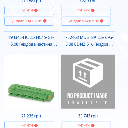
21 188 грн.
7 813 грн.
КУПИТИ
КУПИТИ
ДОДАТИ В КОРЗИНУ
ДОДАТИ В КОРЗИНУ
1943454 IC 2,5 HC/ 5-GF-
1752463 MDSTBA 2,5/ 6-G-
5,08 Гніздова частина
5,08 BDNZ:516 Гніздова
роз'єму , Pheonix Contact
частина роз'єму , Pheonix
Contact
21 235 грн.
33 743 грн.
КУПИТИ
КУПИТИ