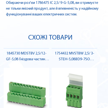
Обираючи роз'єм 1786475 IC 2,5/ 9-G-5,08, ви отримуєте
не тільки якісний продукт, але й впевненість у надійному
функціонуванні ваших електричних систем.
СХОЖІ ТОВАРИ
1845730 MDSTBV 2,5/12-
1754432 MVSTBW 2,5/ 3-
GF-5,08 Гніздова частина
STEH-5,08BD9-7SO
роз'єму , Pheonix Contact
Штекерна частина роз'єму
, Pheonix Contact