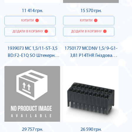
11 414 грн.
15 570 грн.
КУПИТИ
КУПИТИ
ДОДАТИ В КОРЗИНУ
ДОДАТИ В КОРЗИНУ
1939073 MC 1,5/11-ST-3,5
1750177 MCDNV 1,5/ 9-G1-
BD:F2-E1Q SO Штекерна
3,81 P14THR Гніздова
частина роз'єму , Pheonix
частина роз'єму , Pheonix
Contact
Contact
29 757 грн.
26 590 грн.