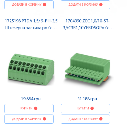
ДОДАТИ В КОРЗИНУ
ДОДАТИ В КОРЗИНУ
1725198 PTDA 1,5/ 9-PH-3,5
1704990 ZEC 1,0/10-ST-
Штекерна частина роз'єму
3,5C3R1,10YEBDSOРоз'єм
, Pheonix Contact
для безпосереднього
монтажу на друковану
плату , Pheonix Contact
19 684 грн.
31 188 грн.
КУПИТИ
КУПИТИ
ДОДАТИ В КОРЗИНУ
ДОДАТИ В КОРЗИНУ