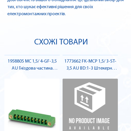
довговічність вашого обладнання. Це ідеальний вибір для
тих, хто шукає ефективні рішення для своїх
електромонтажних проектів.
СХОЖІ ТОВАРИ
1958805 MC 1,5/ 4-GF-3,5
1773662 FK-MCP 1,5/ 3-ST-
AU Гніздова частина
3,5 AU BD:1-3 Штекерна
роз'єму , Pheonix Contact
частина роз'єму , Pheonix
Contact