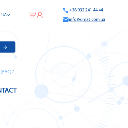
+38 032 241 44 44
UA
info@simat.com.ua
(AAC)
/
NTACT