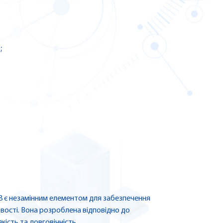
;
08 є незамінним елементом для забезпечення
овості. Вона розроблена відповідно до
кість та довговічність.