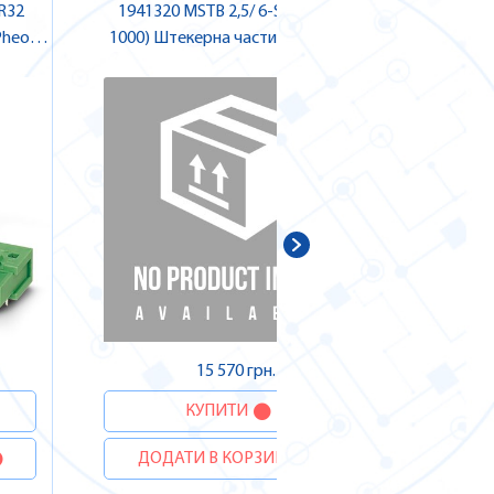
 R32
1941320 MSTB 2,5/ 6-ST-5,08 (VP
1701981 
1000) Штекерна частина роз'єму ,
Штеке
Pheonix Contact
15 570 грн.
КУПИТИ
ДОДАТИ В КОРЗИНУ
ДОДА