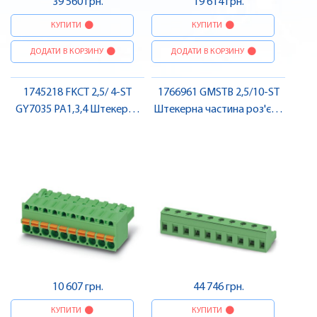
39 560 грн.
19 614 грн.
КУПИТИ
КУПИТИ
ДОДАТИ В КОРЗИНУ
ДОДАТИ В КОРЗИНУ
1745218 FKCT 2,5/ 4-ST
1766961 GMSTB 2,5/10-ST
GY7035 PA1,3,4 Штекерна
Штекерна частина роз'єму
частина роз'єму , Pheonix
, Pheonix Contact
Contact
10 607 грн.
44 746 грн.
КУПИТИ
КУПИТИ