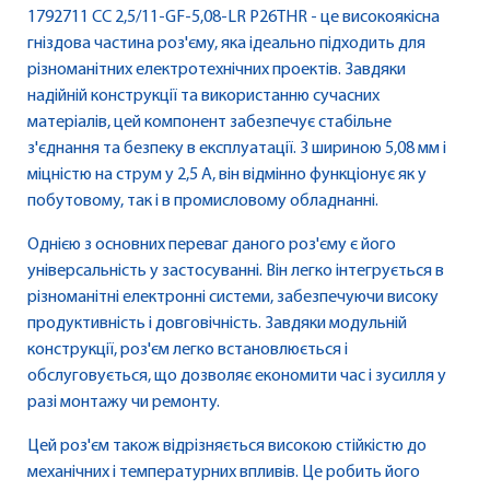
1792711 CC 2,5/11-GF-5,08-LR P26THR - це високоякісна
гніздова частина роз'єму, яка ідеально підходить для
різноманітних електротехнічних проектів. Завдяки
надійній конструкції та використанню сучасних
матеріалів, цей компонент забезпечує стабільне
з'єднання та безпеку в експлуатації. З шириною 5,08 мм і
міцністю на струм у 2,5 А, він відмінно функціонує як у
побутовому, так і в промисловому обладнанні.
Однією з основних переваг даного роз'єму є його
універсальність у застосуванні. Він легко інтегрується в
різноманітні електронні системи, забезпечуючи високу
продуктивність і довговічність. Завдяки модульній
конструкції, роз'єм легко встановлюється і
обслуговується, що дозволяє економити час і зусилля у
разі монтажу чи ремонту.
Цей роз'єм також відрізняється високою стійкістю до
механічних і температурних впливів. Це робить його