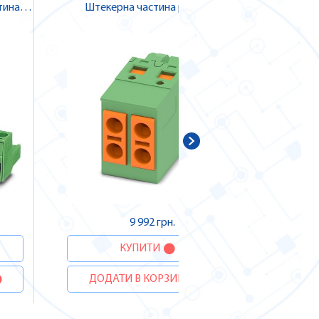
тина
Штекерна частина роз'єму ,
Штеке
tact
Pheonix Contact
ДОДА
9 992 грн.
КУПИТИ
ДОДАТИ В КОРЗИНУ