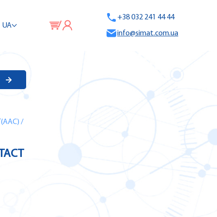
+38 032 241 44 44
UA
info@simat.com.ua
(AAC)
/
NTACT