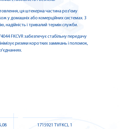
товлення, ця штекерна частина роз'єму
кож у домашніх або комерційних системах. З
ю, надійність і тривалий термін служби.
874044 FKCVR забезпечує стабільну передачу
німізує ризики коротких замикань і поломок,
з'єднаннях.
5,08
1715921 TVFKCL 1,5/ 2-ST
1860866