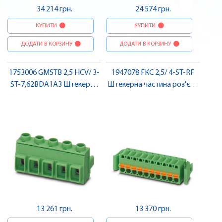
34 214 грн.
24 574 грн.
КУПИТИ
КУПИТИ
ДОДАТИ В КОРЗИНУ
ДОДАТИ В КОРЗИНУ
1753006 GMSTB 2,5 HCV/ 3-
1947078 FKC 2,5/ 4-ST-RF
ST-7,62BDA1A3 Штекерна
Штекерна частина роз'єму
частина роз'єму , Pheonix
, Pheonix Contact
Contact
13 261 грн.
13 370 грн.