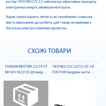
роз'єм 1955390 CCV 2,5 забезпечує ефективну передачу
електричної енергії, мінімізуючи втрати.
Користувачі оцінять легкість встановлення та високу
якість виконання, що робить цей товар незамінним у
багатьох електротехнічних проектах.
СХОЖІ ТОВАРИ
1936568 MVSTBR 2,5/14-ST
1837462 CCV 2,5/12-GF-LR
BD WH NZ2135 Штекерна
P20 THR Гніздова частина
частина роз'єму , Pheonix
роз'єму , Pheonix Contact
Contact