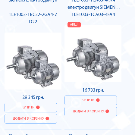
Siemens Електродвигун
1LE1003-1CA03-4FA4
електродвигун SIEMENS,
1LE1002-1BC22-2GA4-Z
1LE1003-1CA03-4FA4
3000 об, 5,5 кВт
D22
АКЦІЇ
16 733 грн.
29 345 грн.
КУПИТИ
КУПИТИ
ДОДАТИ В КОРЗИНУ
ДОДАТИ В КОРЗИНУ