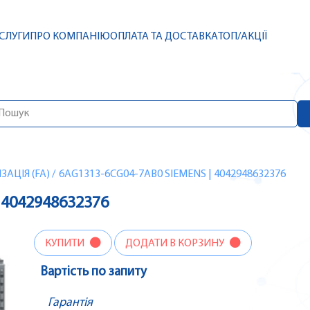
СЛУГИ
ПРО КОМПАНІЮ
ОПЛАТА ТА ДОСТАВКА
ТОП/АКЦІЇ
АЦІЯ (FA)
/
6AG1313-6CG04-7AB0 SIEMENS | 4042948632376
 4042948632376
КУПИТИ
ДОДАТИ В КОРЗИНУ
Вартість по запиту
Гарантія