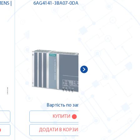
ENS |
6AG4141-3BA07-0DA0 SIEMENS
6ES7823
ДОДА
Вартість по запиту
КУПИТИ
ДОДАТИ В КОРЗИНУ