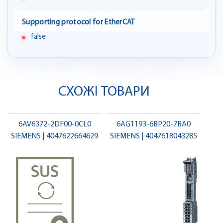
Supporting protocol for EtherCAT
false
СХОЖІ ТОВАРИ
6AV6372-2DF00-0CL0
6AG1193-6BP20-7BA0
SIEMENS | 4047622664629
SIEMENS | 4047618043285