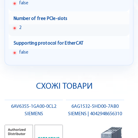
false
Number of free PCIe-slots
2
Supporting protocol for EtherCAT
false
СХОЖІ ТОВАРИ
6AV6355-1GA00-0CL2
6AG1532-5HD00-7AB0
SIEMENS
SIEMENS | 4042948656310