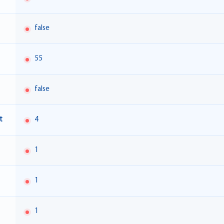
false
55
false
t
4
1
1
1