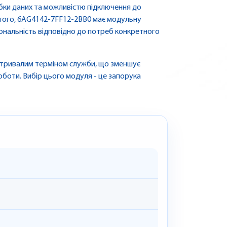
ки даних та можливістю підключення до
 того, 6AG4142-7FF12-2BB0 має модульну
ональність відповідно до потреб конкретного
 тривалим терміном служби, що зменшує
оботи. Вибір цього модуля - це запорука