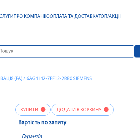
СЛУГИ
ПРО КОМПАНІЮ
ОПЛАТА ТА ДОСТАВКА
ТОП/АКЦІЇ
АЦІЯ (FA)
/
6AG4142-7FF12-2BB0 SIEMENS
КУПИТИ
ДОДАТИ В КОРЗИНУ
Вартість по запиту
Гарантія