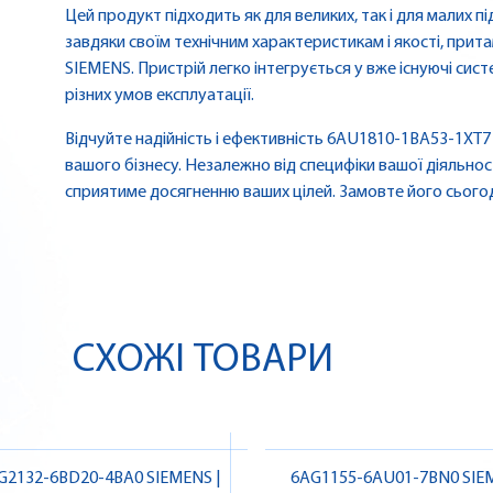
Цей продукт підходить як для великих, так і для малих
завдяки своїм технічним характеристикам і якості, прит
SIEMENS. Пристрій легко інтегрується у вже існуючі си
різних умов експлуатації.
Відчуйте надійність і ефективність 6AU1810-1BA53-1XT
вашого бізнесу. Незалежно від специфіки вашої діяльнос
сприятиме досягненню ваших цілей. Замовте його сьогодн
СХОЖІ ТОВАРИ
G2132-6BD20-4BA0 SIEMENS |
6AG1155-6AU01-7BN0 SIEM