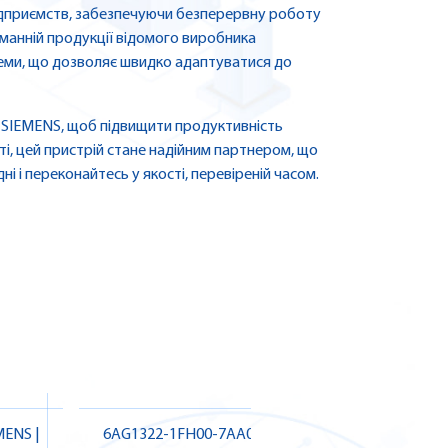
 підприємств, забезпечуючи безперервну роботу
аманній продукції відомого виробника
стеми, що дозволяє швидко адаптуватися до
7 SIEMENS, щоб підвищити продуктивність
ті, цей пристрій стане надійним партнером, що
і і переконайтесь у якості, перевіреній часом.
ENS |
6AG1322-1FH00-7AA0 SIEMENS |
6AG1124