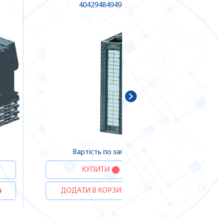
4042948494936
В
ДОДА
Вартість по запиту
КУПИТИ
ДОДАТИ В КОРЗИНУ