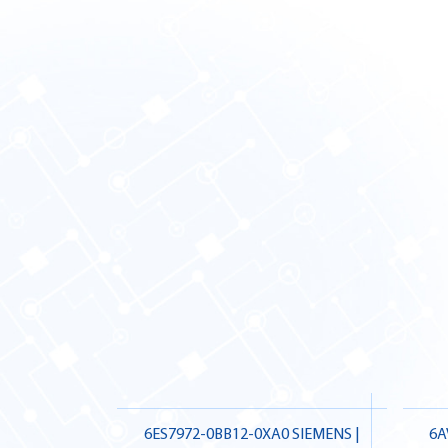
6ES7972-0BB12-0XA0 SIEMENS |
6A