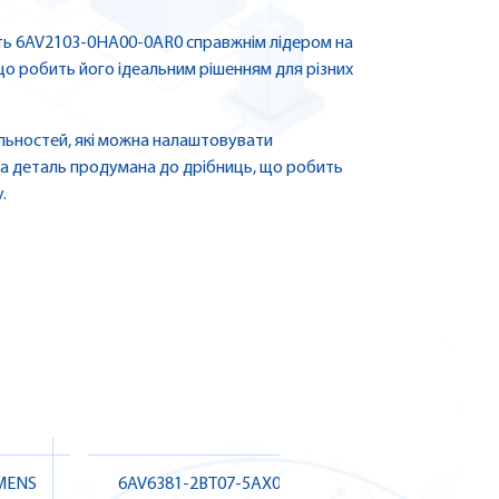
ять 6AV2103-0HA00-0AR0 справжнім лідером на
 що робить його ідеальним рішенням для різних
льностей, які можна налаштовувати
на деталь продумана до дрібниць, що робить
.
EMENS
6AV6381-2BT07-5AX0 SIEMENS |
6ES7135