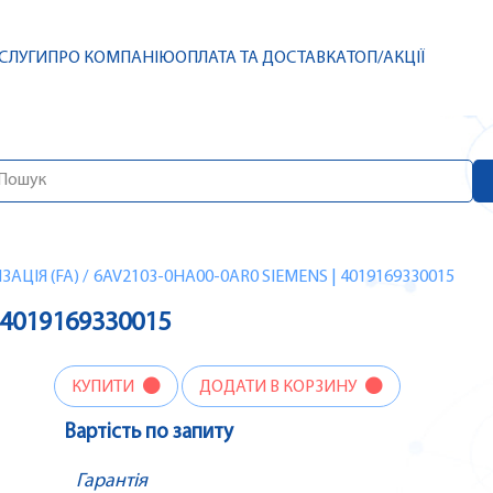
СЛУГИ
ПРО КОМПАНІЮ
ОПЛАТА ТА ДОСТАВКА
ТОП/АКЦІЇ
АЦІЯ (FA)
/
6AV2103-0HA00-0AR0 SIEMENS | 4019169330015
 4019169330015
КУПИТИ
ДОДАТИ В КОРЗИНУ
Вартість по запиту
Гарантія