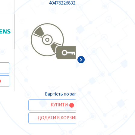
4047622683255
ДОДА
Вартість по запиту
КУПИТИ
ДОДАТИ В КОРЗИНУ