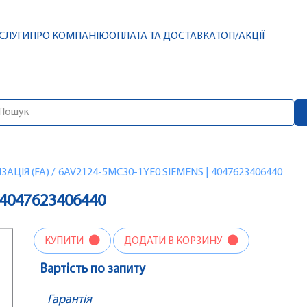
СЛУГИ
ПРО КОМПАНІЮ
ОПЛАТА ТА ДОСТАВКА
ТОП/АКЦІЇ
АЦІЯ (FA)
/
6AV2124-5MC30-1YE0 SIEMENS | 4047623406440
 4047623406440
КУПИТИ
ДОДАТИ В КОРЗИНУ
Вартість по запиту
Гарантія