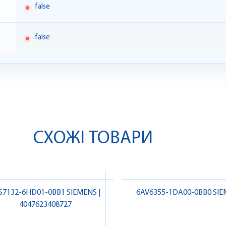
false
false
СХОЖІ ТОВАРИ
S7132-6HD01-0BB1 SIEMENS |
6AV6355-1DA00-0BB0 SI
4047623408727