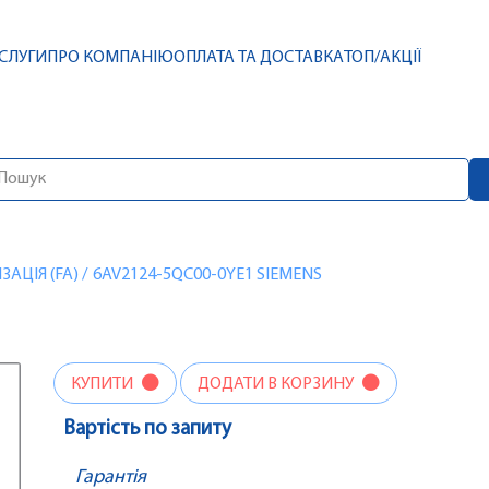
СЛУГИ
ПРО КОМПАНІЮ
ОПЛАТА ТА ДОСТАВКА
ТОП/АКЦІЇ
АЦІЯ (FA)
/
6AV2124-5QC00-0YE1 SIEMENS
КУПИТИ
ДОДАТИ В КОРЗИНУ
Вартість по запиту
Гарантія