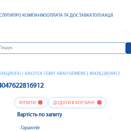
СЛУГИ
ПРО КОМПАНІЮ
ОПЛАТА ТА ДОСТАВКА
ТОП/АКЦІЇ
АЦІЯ (FA)
/
6AV2154-1EB01-6BA0 SIEMENS | 4047622816912
 4047622816912
КУПИТИ
ДОДАТИ В КОРЗИНУ
Вартість по запиту
Гарантія