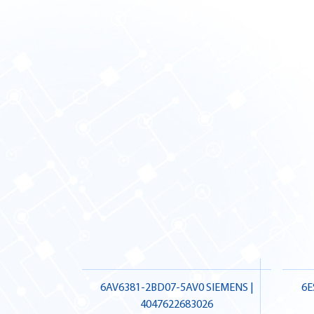
6AV6381-2BD07-5AV0 SIEMENS |
6E
4047622683026