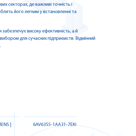
их секторах, де важливі точність і
облять його легким у встановленні та
и забезпечує високу ефективність, а й
вибором для сучасних підприємств. Відмінний
.
ENS |
6AV6355-1AA31-7EK0 SIEMENS
6AV635