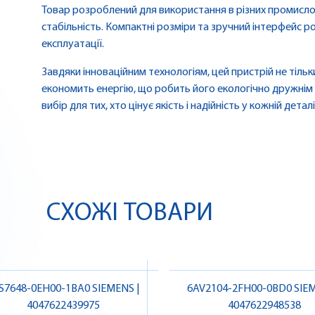
Товар розроблений для використання в різних промислов
стабільність. Компактні розміри та зручний інтерфейс р
експлуатації.
Завдяки інноваційним технологіям, цей пристрій не тільк
економить енергію, що робить його екологічно дружнім 
вибір для тих, хто цінує якість і надійність у кожній деталі
СХОЖІ ТОВАРИ
S7648-0EH00-1BA0 SIEMENS |
6AV2104-2FH00-0BD0 SIEM
4047622439975
4047622948538