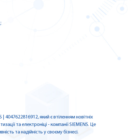
;
 4047622816912, який є втіленням новітніх
тизації та електроніці - компанії SIEMENS. Це
ність та надійність у своєму бізнесі.