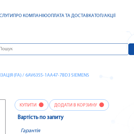
СЛУГИ
ПРО КОМПАНІЮ
ОПЛАТА ТА ДОСТАВКА
ТОП/АКЦІЇ
АЦІЯ (FA)
/
6AV6355-1AA47-7BD3 SIEMENS
КУПИТИ
ДОДАТИ В КОРЗИНУ
Вартість по запиту
Гарантія