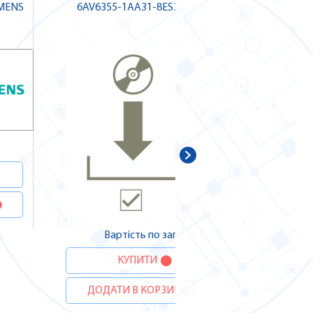
EMENS
6AV6355-1AA31-8ES3 SIEMENS
6AV727
В
ДОДА
Вартість по запиту
КУПИТИ
ДОДАТИ В КОРЗИНУ