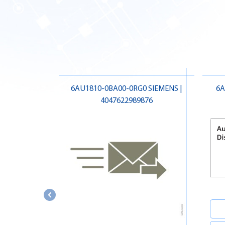
6AU1810-0BA00-0RG0 SIEMENS |
6A
4047622989876