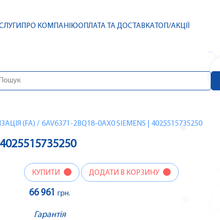
СЛУГИ
ПРО КОМПАНІЮ
ОПЛАТА ТА ДОСТАВКА
ТОП/АКЦІЇ
АЦІЯ (FA)
/
6AV6371-2BQ18-0AX0 SIEMENS | 4025515735250
 4025515735250
КУПИТИ
ДОДАТИ В КОРЗИНУ
66 961
грн.
Гарантія