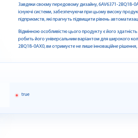
Завдяки своєму передовому дизайну, 6AV6371-2BQ18-0A
існуючі системи, забезпечуючи при цьому високу продукт
підприємств, які прагнуть підвищити рівень автоматиза
Відмінною особливістю цього продукту є його здатність
робить його універсальним варіантом для широкого кол
2BQ18-0AX0, ви отримуєте не лише інноваційне рішення, 
true