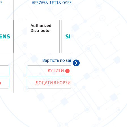
NS
6ES7658-1ET18-0YE5 SIEMENS
A5E
Вартість по запиту
В
КУПИТИ
ДОДАТИ В КОРЗИНУ
ДОДА