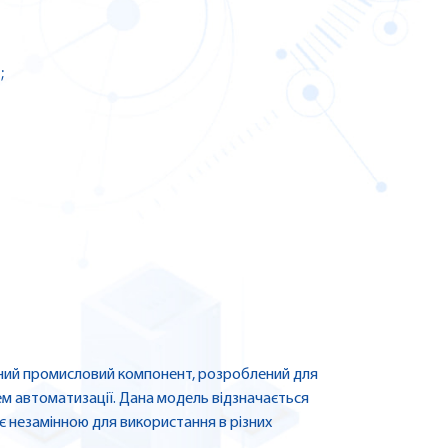
;
йний промисловий компонент, розроблений для
м автоматизації. Дана модель відзначається
є незамінною для використання в різних