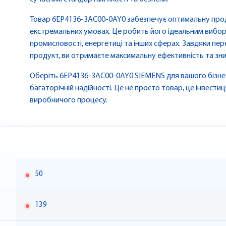
Товар 6EP4136-3AC00-0AY0 забезпечує оптимальну проду
екстремальних умовах. Це робить його ідеальним вибо
промисловості, енергетиці та інших сферах. Завдяки пе
продукт, ви отримаєте максимальну ефективність та зни
Оберіть 6EP4136-3AC00-0AY0 SIEMENS для вашого бізнесу
багаторічній надійності. Це не просто товар, це інвестиц
виробничого процесу.
50
139