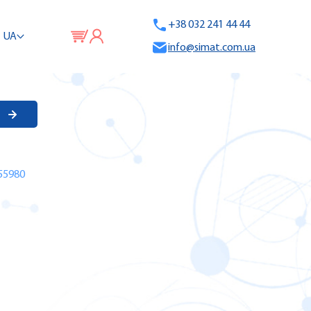
+38 032 241 44 44
UA
info@simat.com.ua
55980