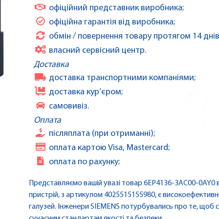
офіційний представник виробника;
офіційна гарантія від виробника;
обмін / повернення товару протягом 14 днів
власний сервісний центр.
Доставка
доставка транспортними компаніями;
доставка кур’єром;
самовивіз.
Оплата
післяплата (при отриманні);
оплата картою Visa, Mastercard;
оплата по рахунку;
Представляємо вашій увазі товар 6EP4136-3AC00-0AY0 ві
пристрій, з артикулом 4025515155980, є високоефективни
галузей. Інженери SIEMENS потурбувались про те, щоб с
сучасним стандартам якості та безпеки.