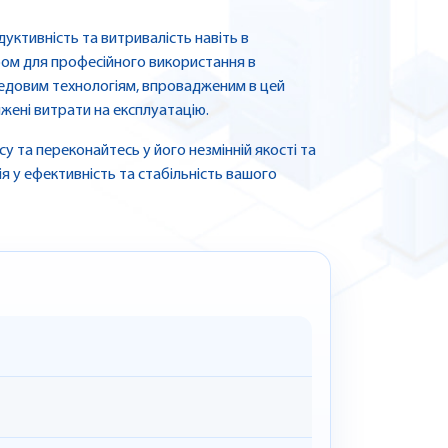
ктивність та витривалість навіть в
ром для професійного використання в
редовим технологіям, впровадженим в цей
жені витрати на експлуатацію.
 та переконайтесь у його незмінній якості та
ія у ефективність та стабільність вашого