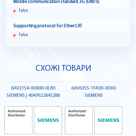
Mobile communication standard 3G (UMTS)
false
Supporting protocol for EtherCAT
false
СХОЖІ ТОВАРИ
6AV2154-0XB00-0LR0
6AV6355-1FA00-0DK0
SIEMENS | 4047622845288
SIEMENS