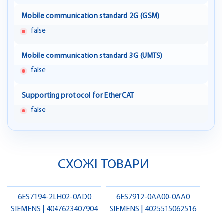
Mobile communication standard 2G (GSM)
false
Mobile communication standard 3G (UMTS)
false
Supporting protocol for EtherCAT
false
СХОЖІ ТОВАРИ
6ES7194-2LH02-0AD0
6ES7912-0AA00-0AA0
SIEMENS | 4047623407904
SIEMENS | 4025515062516