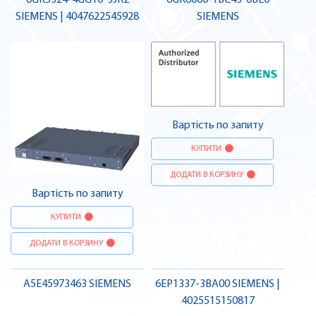
6GK5324-4GG10-3JR2
6GK6000-1BC43-0BE0
SIEMENS | 4047622545928
SIEMENS
Вартість по запиту
КУПИТИ
ДОДАТИ В КОРЗИНУ
Вартість по запиту
КУПИТИ
ДОДАТИ В КОРЗИНУ
A5E45973463 SIEMENS
6EP1337-3BA00 SIEMENS |
4025515150817