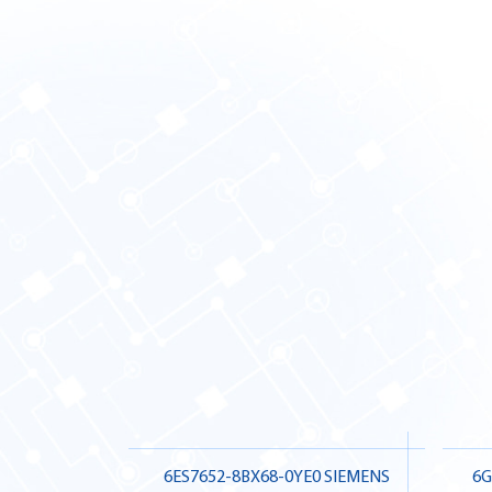
6ES7652-8BX68-0YE0 SIEMENS
6G