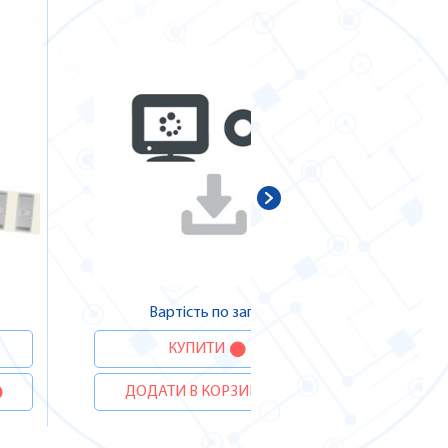
В
ДОДА
Вартість по запиту
КУПИТИ
ДОДАТИ В КОРЗИНУ