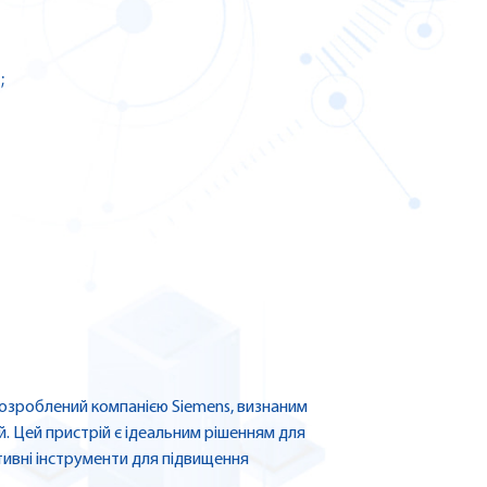
;
озроблений компанією Siemens, визнаним
й. Цей пристрій є ідеальним рішенням для
тивні інструменти для підвищення