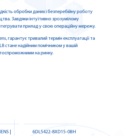
кість обробки даних і безперебійну роботу
цтва. Завдяки інтуїтивно зрозумілому
нтегрувати прилад у свою операційну мережу.
ens, гарантує тривалий термін експлуатації та
L8 стане надійним помічником у вашій
нтоспроможними на ринку.
ENS |
6DL5422-8XD15-0BH7 SIEMENS
6ES765