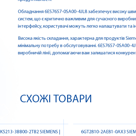
Обладнання 6ES7657-0SA00-4JL8 забезпечує високу швид
систем, що є критично важливим для сучасного виробни
інтерфейсу, користувачі можуть легко налаштувати та і
Висока якість складання, характерна для продуктів Siem
мінімальну потребу в обслуговуванні. 6ES7657-0SA00-4J
виробничій лінії, допомагаючи вам залишатися конкуре
СХОЖІ ТОВАРИ
K5213-3BB00-2TB2 SIEMENS |
6GT2810-2AE81-0AX3 SIEM