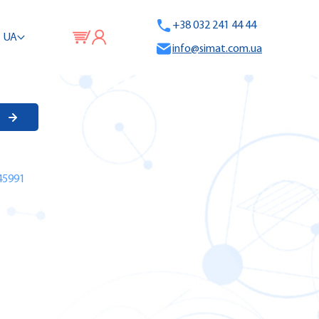
+38 032 241 44 44
UA
info@simat.com.ua
45991