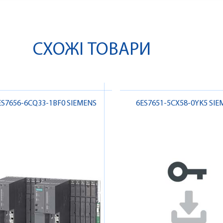
СХОЖІ ТОВАРИ
ES7656-6CQ33-1BF0 SIEMENS
6ES7651-5CX58-0YK5 SIE