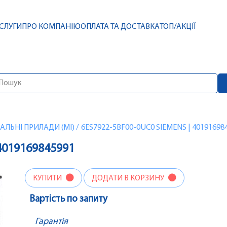
СЛУГИ
ПРО КОМПАНІЮ
ОПЛАТА ТА ДОСТАВКА
ТОП/АКЦІЇ
ЛЬНІ ПРИЛАДИ (MI)
/
6ES7922-5BF00-0UC0 SIEMENS | 40191698
4019169845991
КУПИТИ
ДОДАТИ В КОРЗИНУ
Вартість по запиту
Гарантія