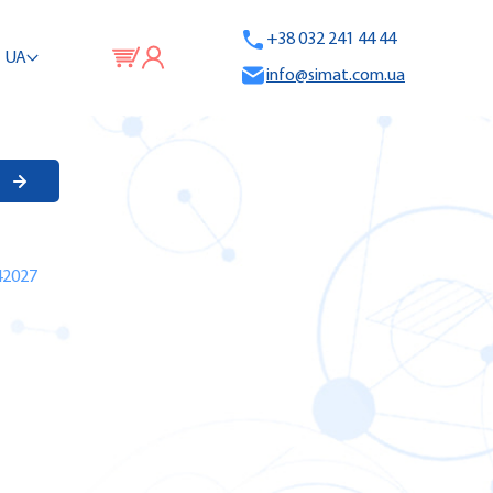
+38 032 241 44 44
UA
info@simat.com.ua
42027