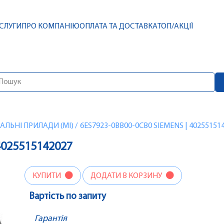
СЛУГИ
ПРО КОМПАНІЮ
ОПЛАТА ТА ДОСТАВКА
ТОП/АКЦІЇ
ЛЬНІ ПРИЛАДИ (MI)
/
6ES7923-0BB00-0CB0 SIEMENS | 40255151
4025515142027
КУПИТИ
ДОДАТИ В КОРЗИНУ
Вартість по запиту
Гарантія