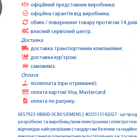
офіційний представник виробника;
офіційна гарантія від виробника;
обмін / повернення товару протягом 14 днів
власний сервісний центр.
Доставка
доставка транспортними компаніями;
доставка кур’єром;
самовивіз.
Оплата
післяплата (при отриманні);
оплата картою Visa, Mastercard;
оплата по рахунку;
6ES7923-0BB00-0CB0 SIEMENS | 4025515142027 - це проду
розробкою та виробництвом електронних і електротехні
відповідає найсуворішим стандартам безпеки та надійн
використання в різноманітних індустріальних застосува