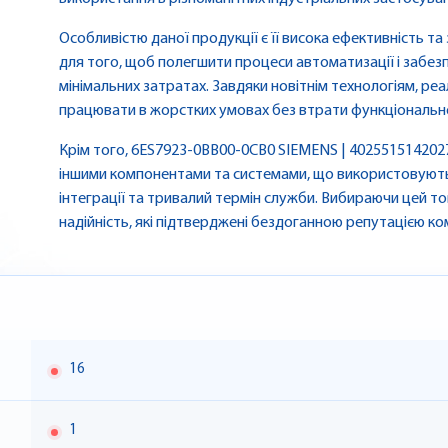
Особливістю даної продукції є її висока ефективність та
для того, щоб полегшити процеси автоматизації і забе
мінімальних затратах. Завдяки новітнім технологіям, реа
працювати в жорстких умовах без втрати функціонально
Крім того, 6ES7923-0BB00-0CB0 SIEMENS | 4025515142027
іншими компонентами та системами, що використовуються
інтеграції та тривалий термін служби. Вибираючи цей тов
надійність, які підтверджені бездоганною репутацією ко
16
1