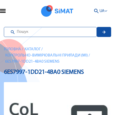
UA
ГОЛОВНА
/
КАТАЛОГ
/
КОНТРОЛЬНО-ВИМІРЮВАЛЬНІ ПРИЛАДИ (MI)
/
6ES7997-1DD21-4BA0 SIEMENS
6ES7997-1DD21-4BA0 SIEMENS