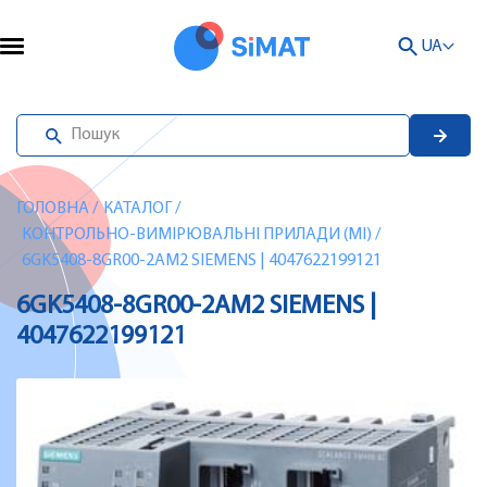
UA
ГОЛОВНА
/
КАТАЛОГ
/
КОНТРОЛЬНО-ВИМІРЮВАЛЬНІ ПРИЛАДИ (MI)
/
6GK5408-8GR00-2AM2 SIEMENS | 4047622199121
6GK5408-8GR00-2AM2 SIEMENS |
4047622199121