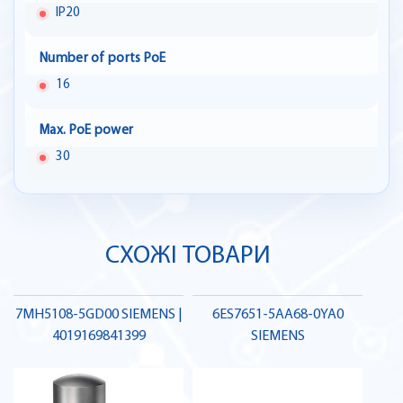
IP20
Number of ports PoE
16
Max. PoE power
30
СХОЖІ ТОВАРИ
7MH5108-5GD00 SIEMENS |
6ES7651-5AA68-0YA0
4019169841399
SIEMENS